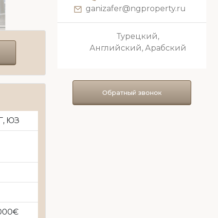
operty.ru
naziya@ngproperty.ru
ий,
Русский
 Арабский
Обратный звонок
Г, ЮЗ
.000€