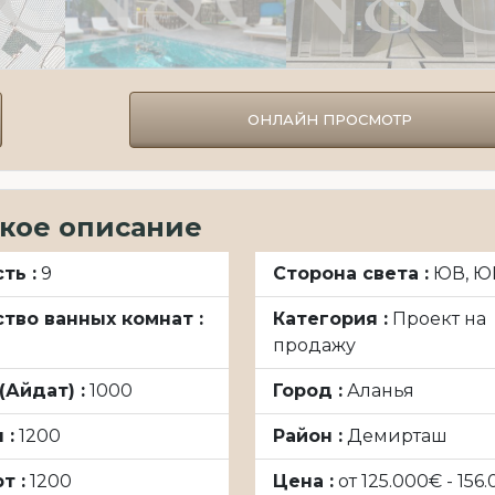
muaz@ngproperty.ru
ganizafer@ngpr
Турецкий, Русский
Турецк
Английский,
ОНЛАЙН ПРОСМОТР
кое описание
ть :
9
Сторона света :
ЮВ, Ю
тво ванных комнат :
Категория :
Проект на
продажу
(Айдат) :
1000
Город :
Аланья
 :
1200
Район :
Демирташ
т :
1200
Цена :
от 125.000€ - 156