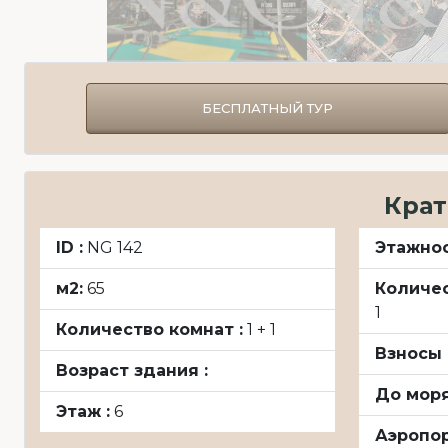
naziya@ngproperty.ru
Русский
БЕСПЛАТНЫЙ ТУР
Крат
ID :
NG 142
Этажнос
м2:
65
Количес
1
Количество комнат :
1 + 1
Взносы 
Возраст здания :
До моря
Этаж :
6
Аэропор