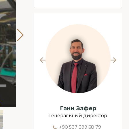
фер
Назия Озова
директор
Начальник отдела продаж
 68 79
+90 552 698 97 17