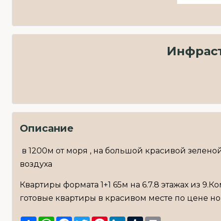
Инфраст
Описание
в 1200м от моря , на большой красивой зелен
воздуха
Квартиры формата 1+1 65м на 6.7.8 этажах из 9
готовые квартиры в красивом месте по цене нов
Share
WhatsApp
Facebook
Twitter
Pinterest
LinkedIn
Tumblr
Print