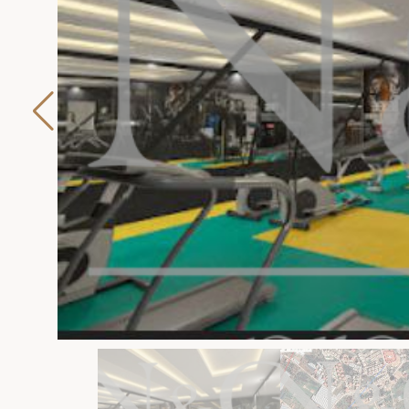
Назия Озова
Начальник отдела продаж
Ме
+90 552 698 97 17