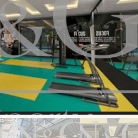
Муаз Озов
Гани За
неджер по продажам
Генеральный 
+90 552 698 97 74
+90 537 399