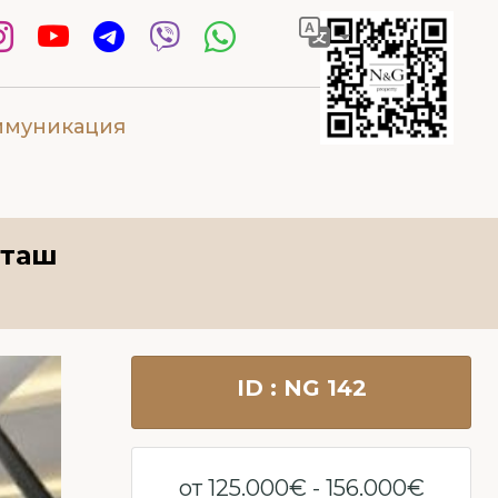
ммуникация
рташ
ID : NG 142
от 125.000€ - 156.000€