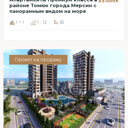
85.000€
районе Томюк города Мерсин с
панорамным видом на море
1 + 1
1 - 12
65
Проект на продажу