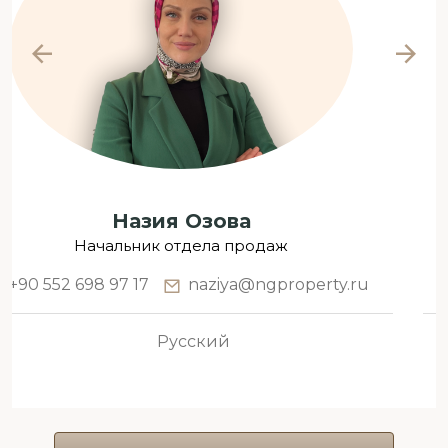
Муаз Озов
Менеджер по продажам
+90 552 698 97 74
muaz@ngproperty.ru
Турецкий, Русский